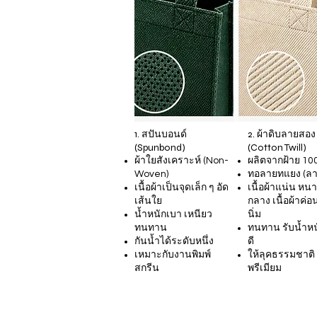
1. สปันบอนด์
2. ผ้าดิบลายสอง
(Spunbond)
(Cotton Twill)
ผ้าใยสังเคราะห์ (Non-
ผลิตจากฝ้าย 1
Woven)
ทอลายทแยง (ลา
เนื้อผ้าเป็นจุดเล็ก ๆ อัด
เนื้อผ้าแน่น ห
เส้นใย
กลาง เนื้อผ้าค่อ
น้ำหนักเบา เหนียว
นิ่ม
ทนทาน
ทนทาน รับน้ำหน
กันน้ำได้ระดับหนึ่ง
ดี
เหมาะกับงานพิมพ์
ให้ลุคธรรมชาติ
สกรีน
พรีเมียม