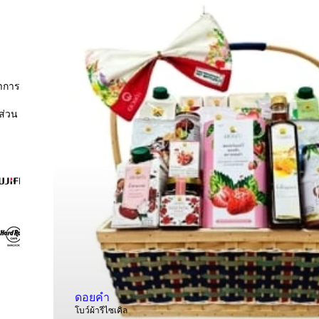
ทำการ
ส่วน
ดอยคำ
โบว์ผ้ารีไซเคิล