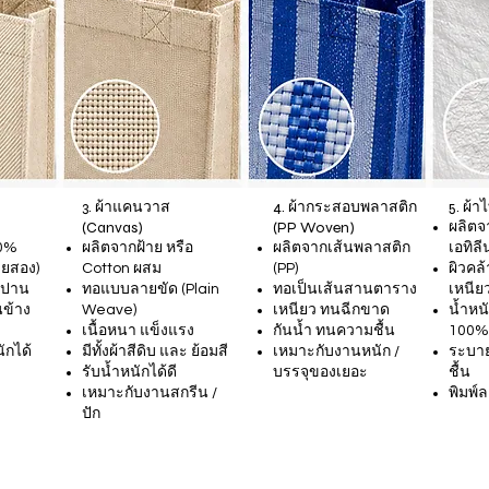
3. ผ้าแคนวาส
4. ผ้ากระสอบพลาสติก
5. ผ้า
(Canvas)
(PP Woven)
ผลิตจ
00%
ผลิตจากฝ้าย หรือ
ผลิตจากเส้นพลาสติก
เอทิลี
ยสอง)
Cotton ผสม
(PP)
ผิวคล
นาปาน
ทอแบบลายขัด (Plain
ทอเป็นเส้นสานตาราง
เหนีย
นข้าง
Weave)
เหนียว ทนฉีกขาด
น้ำหน
เนื้อหนา แข็งแรง
กันน้ำ ทนความชื้น
100%
ักได้
มีทั้งผ้าสีดิบ และ ย้อมสี
เหมาะกับงานหนัก /
ระบาย
รับน้ำหนักได้ดี
บรรจุของเยอะ
ชื้น
เหมาะกับงานสกรีน /
พิมพ์
ปัก