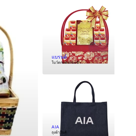
แบรนด์
โบว์ตกแต่งกระเช้า
AIA
ถุงผ้ายีนส์