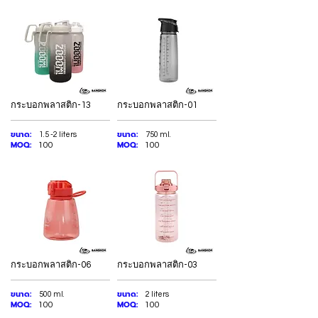
กระบอกพลาสติก-13
กระบอกพลาสติก-01
ขนาด:
ขนาด:
1.5 -2 liters
750 ml.
MOQ:
MOQ:
100
100
กระบอกพลาสติก-06
กระบอกพลาสติก-03
ขนาด:
ขนาด:
500 ml.
2 liters
MOQ:
MOQ:
100
100