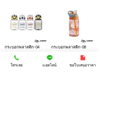
กระบอกพลาสติก-04
กระบอกพลาสติก-08
ขนาด:
ขนาด:
21 / 28 ออนซ์
480 ml.
MOQ:
MOQ:
โทรเลย
แอดไลน์
ขอใบเสนอราคา
100
100
กระบอกพลาสติก-16
ขนาด:
1 - 5 liter(s)
MOQ:
100