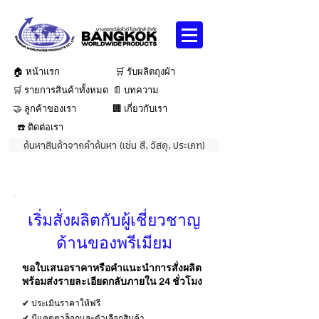
🏠 หน้าแรก
🛒 รับผลิตถุงผ้า
🛒 รายการสินค้าทั้งหมด
📄 บทความ
🤝 ลูกค้าของเรา
🏢 เกี่ยวกับเรา
☎️ ติดต่อเรา
ค้นหาสินค้าจากคำค้นหา (เช่น สี, วัสดุ, ประเภท)
เริ่มสั่งผลิตกับผู้เชี่ยวชาญ
ด้านของพรีเมียม
ขอใบเสนอราคาหรือคำแนะนำการสั่งผลิต
พร้อมส่งรายละเอียดกลับภายใน 24 ชั่วโมง
✔ ประเมินราคาให้ฟรี
✔ มีแคตตาล็อกและตัวเลือกสินค้า