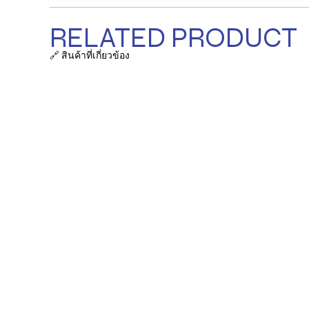
RELATED PRODUCT
🔗 สินค้าที่เกี่ยวข้อง
รายการ
ถุงผ้า / ก
ที่ตั้งบริษัท:
38/63-66 ซ.เสรีไทย 18
ภาชนะเครื่
แขวงคลองกุ่ม,
เขตบึงกุ่ม,
กรุงเทพฯ 10240
ร่ม / ร่มพ
อีเมลล์:
อุปกรณ์ส
info@bangkokworldwide.com
ไลน์ OA:
อุปกรณ์ 
@bwpgift
โทรศัพท์:
โบว์ / ริบ
081-692-8893
(คุณเป้)
เว็บไซต
์:
อุปกรณ์นิ
www.bangkokworldwide.com
Facebook:
อื่นๆ
wesalesbag