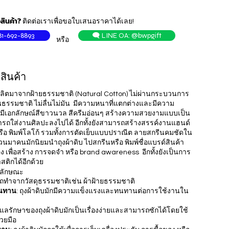
สินค้า?
ติดต่อเราเพื่อขอใบเสนอราคาได้เลย!
81-692-8893
🗨️ LINE OA: @bwpgift
หรือ
สินค้า
าที่ผลิตมาจากฝ้ายธรรมชาติ (Natural Cotton) ไม่ผ่านกระบวนการ
็นธรรมชาติ ไม่ลื่นไม่มัน มีความหนาที่แตกต่างและมีความ
ที่มีเอกลักษณ์สีขาวนวล สีครีมอ่อนๆ สร้างความสวยงามแบบเป็น
ารถใส่งานศิลปะลงไปได้ อีกทั้งยังสามารถสร้างสรรค์งานแฮนด์
รือ พิมพ์โลโก้ รวมทั้งการตัดเย็บแบบปราณีต ลายสกรีนคมชัดใน
นมาคนมักนิยมนำถุงผ้าดิบ ไปสกรีนหรือ พิมพ์ชื่อแบรด์สินค้า
 เพื่อสร้าง การจดจำ หรือ brand awareness อีกทั้งยังเป็นการ
สติกได้อีกด้วย
ณลักษณะ
ารถทำจากวัสดุธรรมชาติเช่น ผ้าฝ้ายธรรมชาติ
นทาน
: ถุงผ้าดิบมักมีความแข็งแรงและทนทานต่อการใช้งานใน
ูแลรักษาของถุงผ้าดิบมักเป็นเรื่องง่ายและสามารถซักได้โดยใช้
้วยมือ