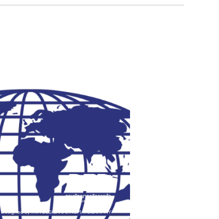
นลิขสิทธิ์ © บางกอก เวิล์ดไวด์ โปรดักส์ จำกัด
 | Designed by
TiVA DESiGN & CiNEMATOGRAPHY™