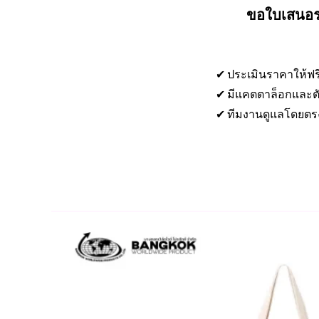
ขอใบเสนอรา
✔ ประเมินราคาให้ฟร
✔ มีแคตตาล็อกและตั
✔ ทีมงานดูแลโดยตร