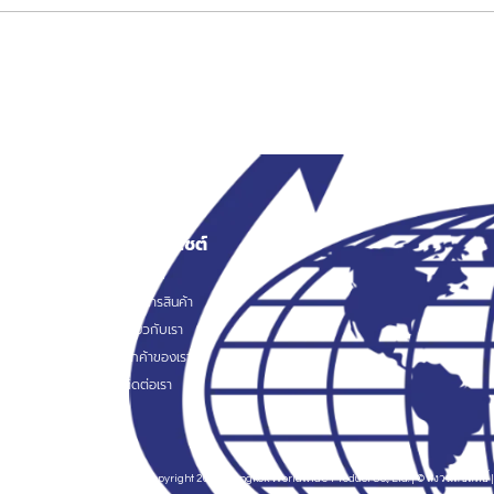
สงว
เมนูเว็บไซต์
สินค้า
หน้าแรก
ระเป๋าผ้า
รายการสินค้า
องดื่ม
เกี่ยวกับเรา
ับ
ลูกค้าของเรา
ำนักงาน
ติดต่อเรา
IT / Gadgets
บิ้นตกแต่ง
รภัย
Copyright 2024 Bangkok Worldwide Product Co., Ltd. | © สงวนลิขสิทธิ์