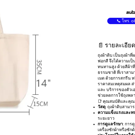
สนใจ
📞 โทร. 0
📄 รายละเอียด
ถุงผ้าดิบ เป็นถุงผ้
ฟอกสี จึงได้ความเป
ทนทานสูง ด้วยสีผ้า
ธรรมชาติ ที่เราสาม
เมด ด้วยการสกรีน ห
ราคาสมเหตุสมผล ส่ว
และ บริการของตัวเอง
ช่วยลดการใช้ถุงพลา
📑 คุณสมบัติและคุ
วัสดุ
: ถุงผ้าดิบสาม
ความแข็งแรงและท
ระยะยาว
การดูแลรักษา
: การด
เครื่องซักผ้าหรือซักด