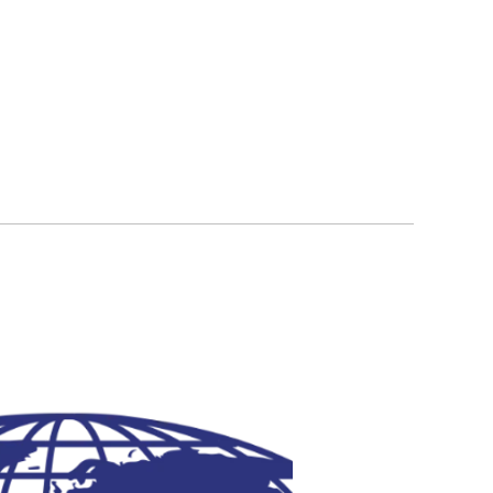
นลิขสิทธิ์ © บางกอก เวิล์ดไวด์ โปรดักส์ จำกัด