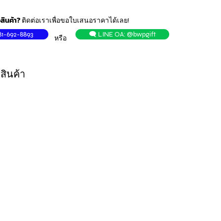
สินค้า?
ติดต่อเราเพื่อขอใบเสนอราคาได้เลย!
81-692-8893
🗨️ LINE OA: @bwpgift
หรือ
สินค้า