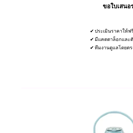
ขอใบเสนอรา
✔ ประเมินราคาให้ฟร
✔ มีแคตตาล็อกและตั
✔ ทีมงานดูแลโดยตร