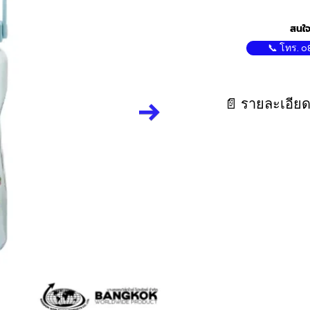
สนใจ
📞 โทร. 0
📄 รายละเอียด