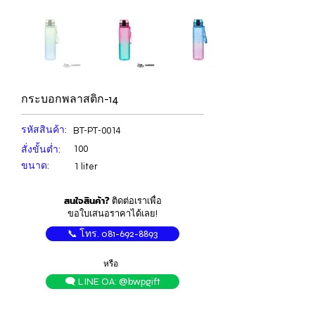
กระบอกพลาสติก-14
รหัสสินค้า:
BT-PT-0014
สั่งขั้นต่ำ:
100
ขนาด:
1 liter
สนใจสินค้า?
ติดต่อเราเพื่อ
ขอใบเสนอราคาได้เลย!
📞 โทร. 081-692-8893
หรือ
🗨️ LINE OA: @bwpgift