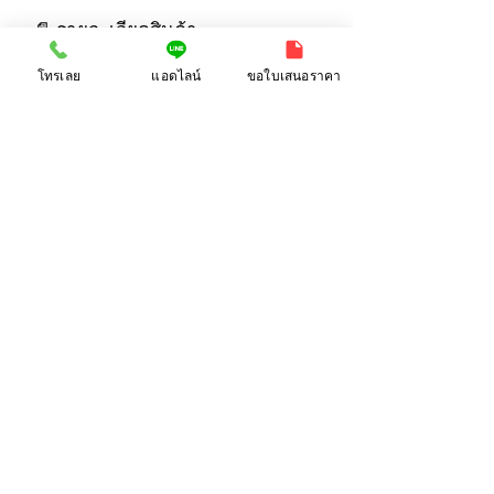
📄 รายละเอียดสินค้า
โทรเลย
แอดไลน์
ขอใบเสนอราคา
RELATED PRODUCT
🔗 สินค้าที่เกี่ยวข้อง
ที่ตั้งบริษัท:
38/63-66 ซ.เสรีไทย 18
แขวงคลองกุ่ม,
เขตบึงกุ่ม,
กรุงเทพฯ 10240
อีเมลล์:
info@bangkokworldwide.com
ไลน์ OA:
@bwpgift
โทรศัพท์:
081-692-8893
(คุณเป้)
เว็บไซต
์:
www.bangkokworldwide.com