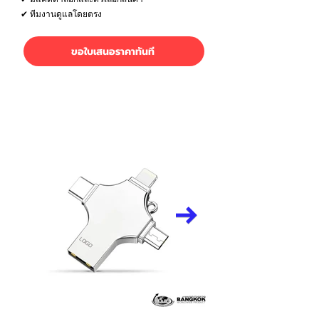
✔ ทีมงานดูแลโดยตรง
ขอใบเสนอราคาทันที