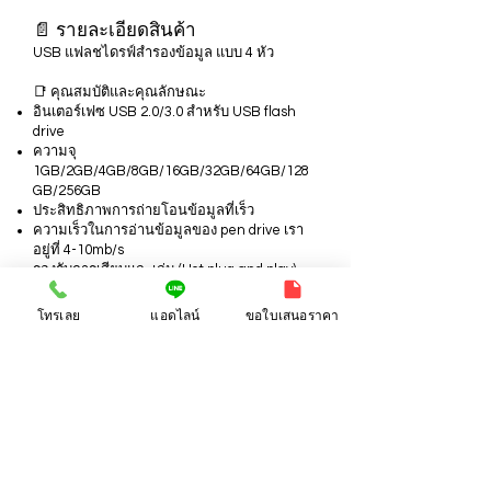
📄 รายละเอียดสินค้า
USB แฟลชไดรฟ์สำรองข้อมูล แบบ 4 หัว
📑 คุณสมบัติและคุณลักษณะ
อินเตอร์เฟซ USB 2.0/3.0 สำหรับ USB flash
drive
ความจุ
1GB/2GB/4GB/8GB/16GB/32GB/64GB/128
GB/256GB
ประสิทธิภาพการถ่ายโอนข้อมูลที่เร็ว
ความเร็วในการอ่านข้อมูลของ pen drive เรา
อยู่ที่ 4-10mb/s
รองรับการเสียบและเล่น (Hot plug and play)
การเก็บรักษาข้อมูลไว้เป็นเวลา 10 ปี
การใช้งานมากกว่า 10000 ครั้ง
โทรเลย
แอดไลน์
ขอใบเสนอราคา
วัสดุ และส่วนประกอบ
โลหะ
พลาสติก
RELATED PRODUCT
🔗 สินค้าที่เกี่ยวข้อง