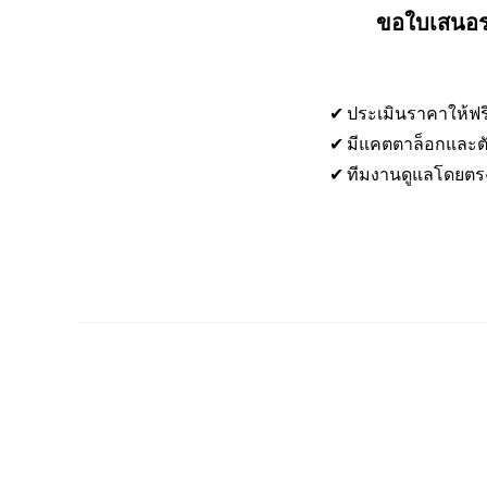
ขอใบเสนอรา
✔ ประเมินราคาให้ฟร
✔ มีแคตตาล็อกและตั
✔ ทีมงานดูแลโดยตร