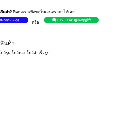
สินค้า?
ติดต่อเราเพื่อขอใบเสนอราคาได้เลย!
81-692-8893
🗨️ LINE OA: @bwpgift
หรือ
สินค้า
้อ โบว์รูด โบว์ทอง โบว์สำเร็จรูป