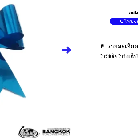
สนใจ
📞 โทร. 0
📄 รายละเอียด
โบว์ผีเสื้อ โบว์ ผีเสื