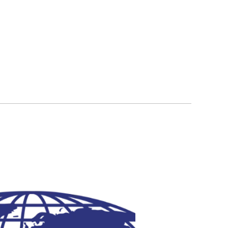
นลิขสิทธิ์ © บางกอก เวิล์ดไวด์ โปรดักส์ จำกัด