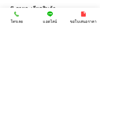
📄 รายละเอียดสินค้า
โทรเลย
แอดไลน์
ขอใบเสนอราคา
RELATED PRODUCT
🔗 สินค้าที่เกี่ยวข้อง
ที่ตั้งบริษัท:
38/63-66 ซ.เสรีไทย 18
แขวงคลองกุ่ม,
เขตบึงกุ่ม,
กรุงเทพฯ 10240
อีเมลล์:
info@bangkokworldwide.com
ไลน์ OA:
@bwpgift
โทรศัพท์:
081-692-8893
(คุณเป้)
เว็บไซต
์:
www.bangkokworldwide.com