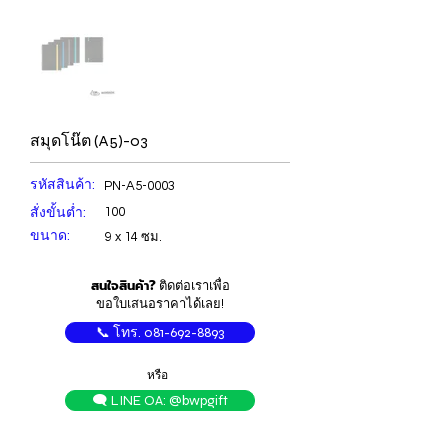
สมุดโน๊ต (A5)-03
รหัสสินค้า:
PN-A5-0003
สั่งขั้นต่ำ:
100
ขนาด:
9 x 14 ซม.
สนใจสินค้า?
ติดต่อเราเพื่อ
ขอใบเสนอราคาได้เลย!
📞 โทร. 081-692-8893
หรือ
🗨️ LINE OA: @bwpgift