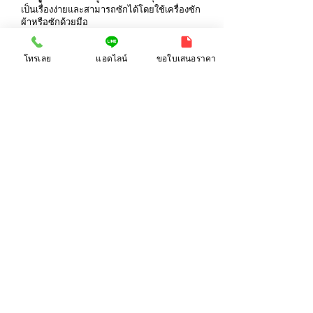
เป็นเรื่องง่ายและสามารถซักได้โดยใช้เครื่องซัก
ผ้าหรือซักด้วยมือ
การใช้งานสะดวกสบาย
: มักมีหูหรือสายสะพาย
ที่ออกแบบมาเพื่อความสะดวกในการพกพาและ
โทรเลย
แอดไลน์
ขอใบเสนอราคา
ใช้งาน
ความเป็นมิตรกับสิ่งแวดล้อม
: ถุงผ้าแคนวาสมัก
เป็นทางเลือกที่เป็นมิตรกับสิ่งแวดล้อม เนื่องจาก
สามารถนำกลับมารีไซเคิลหรือนำไปใช้ใหม่ได้
โดยง่าย
🧶 วัสดุ และส่วนประกอบ
ผ้าฝ้าย
น้ำหนัก: 9 - 22 ออนซ์
RELATED PRODUCT
🔗 สินค้าที่เกี่ยวข้อง