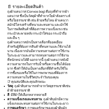
📄 รายละเอียดสินค้า
ถุงผ้าแคนวาส (Canvas bag) คือถุงที่ทำจากผ้า
แคนวาส ซึ่งเป็นวัสดุผ้าที่ทำจากใยผ้าสังเคราะห์
หรือใยธรรมชาติ เช่น ฝ้ายหรือไหม ผ้าแคนวา
สมักมีโครงสร้างที่หนาและทนทาน และมักใช้
ในการผลิตสินค้าที่ต้องการความแข็งแรง เช่น
กระเป๋าสะพายหลัง กระเป๋าใส่ของ กระเป๋าถือ
และอื่น ๆ
ถุงผ้าแคนวาสมักเป็นทางเลือกที่ยอดเยี่ยม
สำหรับผู้ที่ต้องการสินค้าที่ทนทานและใช้งานได้
นาน เนื่องจากมันมีความทนทานต่อการใช้งาน
ในระยะยาวและสามารถทนทานต่อการใช้งาน
ที่หนักหน่วงได้ดี นอกจากนี้ ถุงผ้าแคนวาสยังมี
ความสามารถในการรับน้ำหรือความชื้นได้น้อย
มาก ซึ่งทำให้มันเป็นทางเลือกที่ดีสำหรับใช้ใน
การซื้อของหรือใช้ในการพกพาของที่ต้องการ
ความทนทานในชีวิตประจำวันของคุณ
📑 คุณสมบัติและคุณลักษณะ
วัสดุ
: ถุงผ้าดิบสามารถทำจากวัสดุธรรมชาติเช่น
ผ้าฝ้ายธรรมชาติ
สี
: มีสีผ้าให้เลือกหลากหลายสี
ความแข็งแรงและทนทาน
: ถุงผ้าดิบมักมีความ
แข็งแรงและทนทานต่อการใช้งานในระยะยาว
การดูแลรักษา
: การดูแลรักษาของถุงผ้าดิบมัก