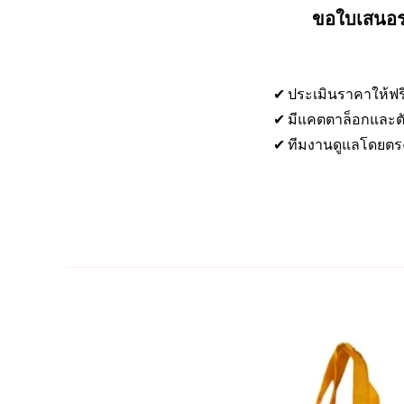
ขอใบเสนอรา
✔ ประเมินราคาให้ฟร
✔ มีแคตตาล็อกและตั
✔ ทีมงานดูแลโดยตร