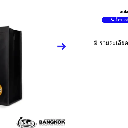
สนใจ
📞 โทร. 0
📄 รายละเอียด