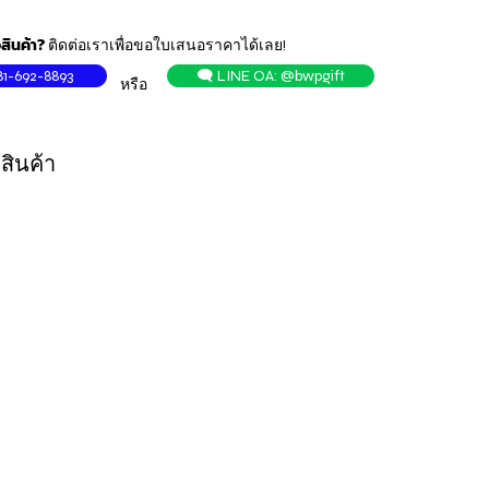
สินค้า?
ติดต่อเราเพื่อขอใบเสนอราคาได้เลย!
81-692-8893
🗨️ LINE OA: @bwpgift
หรือ
สินค้า