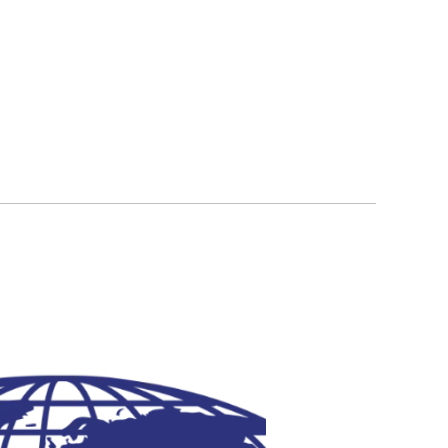
นลิขสิทธิ์ © บางกอก เวิล์ดไวด์ โปรดักส์ จำกัด