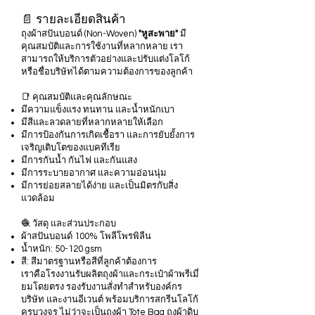
📄 รายละเอียดสินค้า
ถุงผ้าสปันบอนด์ (Non-Woven)
"หูสะพาย"
มี
คุณสมบัติและการใช้งานที่หลากหลาย เรา
สามารถให้บริการตัวอย่างและปรับแต่งโลโก้
หรือชื่อบริษัทได้ตามความต้องการของลูกค้า
📑 คุณสมบัติและคุณลักษณะ
มีความแข็งแรง ทนทาน และน้ำหนักเบา
มีสีและลวดลายที่หลากหลายให้เลือก
มีการป้องกันการเกิดเชื้อรา และการยับยั้งการ
เจริญเติบโตของแบคทีเรีย
มีการกันน้ำ กันไฟ และกันแสง
มีการระบายอากาศ และความอ่อนนุ่ม
มีการย่อยสลายได้ง่าย และเป็นมิตรกับสิ่ง
แวดล้อม
🧶 วัสดุ และส่วนประกอบ
ผ้าสปันบอนด์ 100% โพลีโพรพิลีน
น้ำหนัก: 50-120 gsm
สี: สีมาตรฐานหรือสีที่ลูกค้าต้องการ
เราคือโรงงานรับผลิตถุงผ้าและกระเป๋าผ้าพรีเมี่
ยมโดยตรง รองรับงานสั่งทำสำหรับองค์กร
บริษัท และงานอีเวนต์ พร้อมบริการสกรีนโลโก้
ครบวงจร ไม่ว่าจะเป็นถุงผ้า Tote Bag ถุงผ้าดิบ