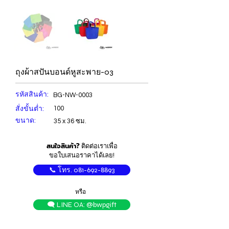
ถุงผ้าสปันบอนด์หูสะพาย-03
รหัสสินค้า:
BG-NW-0003
สั่งขั้นต่ำ:
100
ขนาด:
35 x 36 ซม.
สนใจสินค้า?
ติดต่อเราเพื่อ
ขอใบเสนอราคาได้เลย!
📞 โทร. 081-692-8893
หรือ
🗨️ LINE OA: @bwpgift