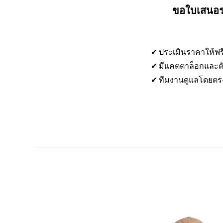
ขอใบเสนอรา
✔ ประเมินราคาให้ฟร
✔ มีแคตตาล็อกและตั
✔ ทีมงานดูแลโดยตร