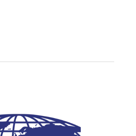
นลิขสิทธิ์ © บางกอก เวิล์ดไวด์ โปรดักส์ จำกัด