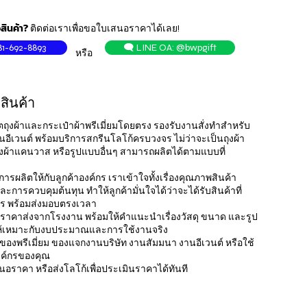
สินค้า?
ติดต่อเราเพื่อขอใบเสนอราคาได้เลย!
81-692-8893
🗨️ LINE OA: @bwpgift
หรือ
สินค้า
ถุงผ้าและกระเป๋าผ้าพรีเมี่ยมโดยตรง รองรับงานสั่งทำสำหรับ
นอีเวนต์ พร้อมบริการสกรีนโลโก้ครบวงจร ไม่ว่าจะเป็นถุงผ้า
ถุงผ้าแคนวาส หรือรูปแบบอื่นๆ สามารถผลิตได้ตามแบบที่
ผลิตให้กับลูกค้าองค์กร เราเข้าใจทั้งเรื่องคุณภาพสินค้า
การควบคุมต้นทุน ทำให้ลูกค้ามั่นใจได้ว่าจะได้รับสินค้าที่
ร พร้อมส่งมอบตรงเวลา
มต้นราคาส่งจากโรงงาน พร้อมให้คำแนะนำเรื่องวัสดุ ขนาด และรูป
ให้เหมาะกับงบประมาณและการใช้งานจริง
ของพรีเมี่ยม ของแจกงานบริษัท งานสัมมนา งานอีเวนต์ หรือใช้
งค์กรของคุณ
สนอราคา หรือส่งโลโก้เพื่อประเมินราคาได้ทันที