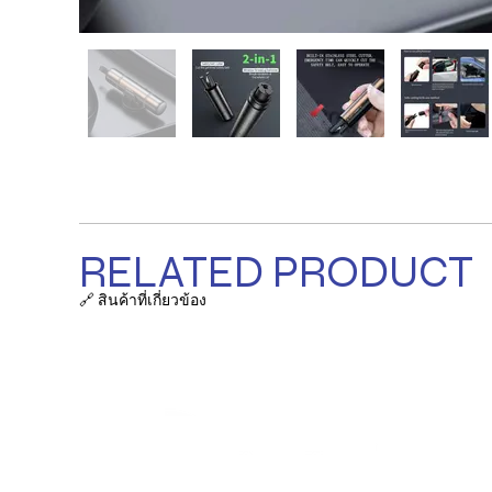
RELATED PRODUCT
🔗 สินค้าที่เกี่ยวข้อง
รายการ
ถุงผ้า / ก
ที่ตั้งบริษัท:
38/63-66 ซ.เสรีไทย 18