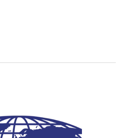
นลิขสิทธิ์ © บางกอก เวิล์ดไวด์ โปรดักส์ จำกัด