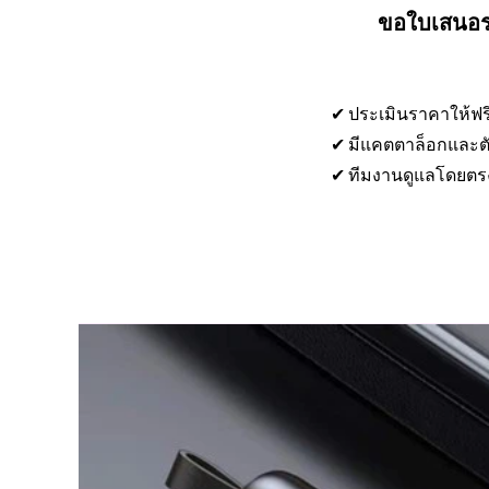
ขอใบเสนอรา
✔ ประเมินราคาให้ฟร
✔ มีแคตตาล็อกและตั
✔ ทีมงานดูแลโดยตร