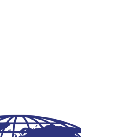
นลิขสิทธิ์ © บางกอก เวิล์ดไวด์ โปรดักส์ จำกัด