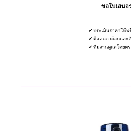
ขอใบเสนอรา
✔ ประเมินราคาให้ฟร
✔ มีแคตตาล็อกและตั
✔ ทีมงานดูแลโดยตร