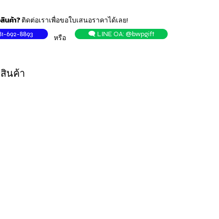
สินค้า?
ติดต่อเราเพื่อขอใบเสนอราคาได้เลย!
81-692-8893
🗨️ LINE OA: @bwpgift
หรือ
สินค้า