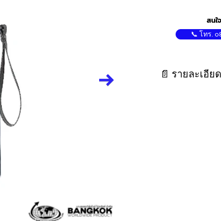
สนใจ
📞 โทร. 0
📄 รายละเอียด