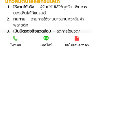
แก้วสแตนเลสสกรีนโลโก้
ใช้งานได้จริง
 – ผู้รับนำไปใช้ได้ทุกวัน เพิ่มการ
มองเห็นโลโก้แบรนด์
ทนทาน
 – อายุการใช้งานยาวนานกว่าสินค้า
พลาสติก
เป็นมิตรต่อสิ่งแวดล้อม
 – ลดการใช้ขวด/
แก้วพลาสติกครั้งเดียวทิ้ง
ช่วยสร้างภาพลักษณ์องค์กร
 – การเลือก 
โทรเลย
แอดไลน์
ขอใบเสนอราคา
ของขวัญองค์กร
 ที่มีคุณภาพ แสดงถึง
ความใส่ใจต่อผู้รับ
หลากหลายโอกาส
 – ใช้ได้ทั้งงานอีเวนต์ งาน
สัมมนา ของแจกพนักงาน หรือของที่ระลึกปี
ใหม่
สรุป
หากคุณกำลังมองหา 
ของพรีเมี่ยมเกรดพรีเมี่
ยม
 ที่ใช้งานได้จริงและช่วยโปรโมตแบรนด์อย่างมี
ประสิทธิภาพ การเลือก 
กระติกน้ำพรีเมี่ยม
 และ 
แก้วสแตนเลสสกรีนโลโก้
 ถือเป็นคำตอบที่ดีที่สุด 
ด้วยความหลากหลายทั้ง 
ประเภท ขนาด และ