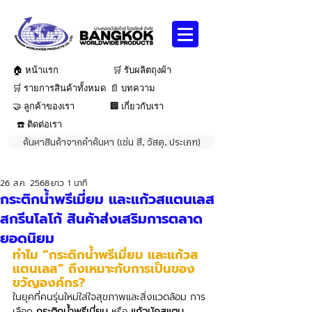
🏠 หน้าแรก
🛒 รับผลิตถุงผ้า
🛒 รายการสินค้าทั้งหมด
📄 บทความ
🤝 ลูกค้าของเรา
🏢 เกี่ยวกับเรา
☎️ ติดต่อเรา
ค้นหาสินค้าจากคำค้นหา (เช่น สี, วัสดุ, ประเภท)
26 ส.ค. 2568
ยาว 1 นาที
กระติกน้ำพรีเมี่ยม และแก้วสแตนเลส
สกรีนโลโก้ สินค้าส่งเสริมการตลาด
ยอดนิยม
ทำไม “กระติกน้ำพรีเมี่ยม และแก้วส
แตนเลส” ถึงเหมาะกับการเป็นของ
ขวัญองค์กร?
ในยุคที่คนรุ่นใหม่ใส่ใจสุขภาพและสิ่งแวดล้อม การ
เลือก 
กระติกน้ำพรีเมี่ยม
 หรือ 
แก้วมัคสแตน